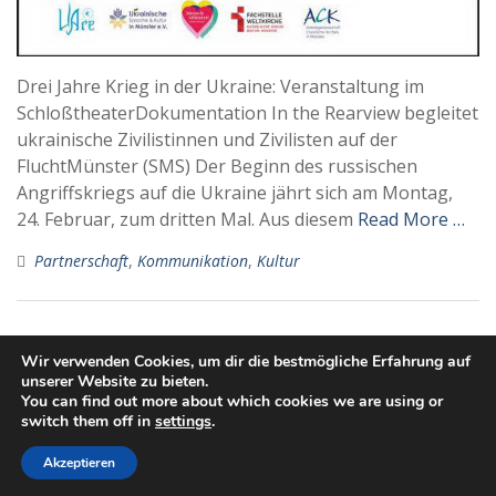
Drei Jahre Krieg in der Ukraine: Veranstaltung im
SchloßtheaterDokumentation In the Rearview begleitet
ukrainische Zivilistinnen und Zivilisten auf der
FluchtMünster (SMS) Der Beginn des russischen
Angriffskriegs auf die Ukraine jährt sich am Montag,
24. Februar, zum dritten Mal. Aus diesem
Read More …
Partnerschaft
,
Kommunikation
,
Kultur
Wir verwenden Cookies, um dir die bestmögliche Erfahrung auf
unserer Website zu bieten.
Datenschutzerklärung
Impressum
You can find out more about which cookies we are using or
Copyright. All rights reserved.
switch them off in
settings
.
Proudly powered by WordPress
|
Education Hub by
WEN
Akzeptieren
Themes