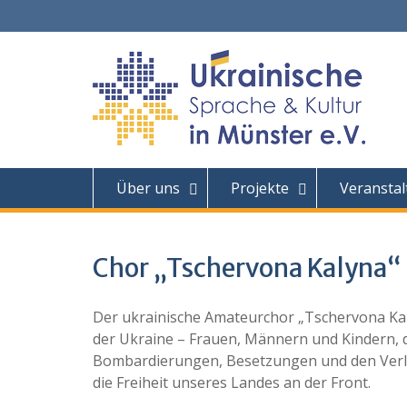
Skip
to
content
Über uns
Projekte
Veransta
Chor „Tschervona Kalyna“
Der ukrainische Amateurchor „Tschervona Ka
der Ukraine – Frauen, Männern und Kindern, d
Bombardierungen, Besetzungen und den Verlus
die Freiheit unseres Landes an der Front.