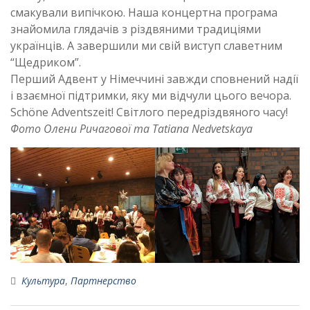
смакували випічкою. Наша концертна програма
знайомила глядачів з різдвяними традиціями
українців. А завершили ми свій виступ славетним
“Щедриком”.
Перший Адвент у Німеччині завжди сповнений надії
і взаємної підтримки, яку ми відчули цього вечора.
Schöne Adventszeit! Cвітлого передріздвяного часу!
Фото Олени Ричагової та Tatiana Nedvetskaya
Культура
,
Партнерство