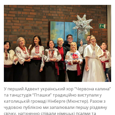
У перший Адвент український хор “Червона калина”
та танцстудія “Пташки” традиційно виступали у
католицькій громаді Нінберге (Мюнстер). Разом з
чудовою публікою ми запалювали першу різдвяну
свічку, натхненно співали німецькі псалми та