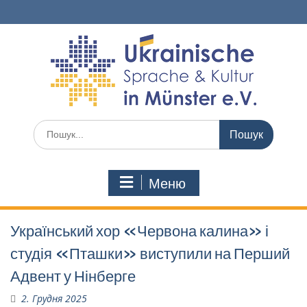
Перейти
до
вмісту
Шукати:
Меню
Український хор «Червона калина» і
студія «Пташки» виступили на Перший
Адвент у Нінберге
2. Грудня 2025