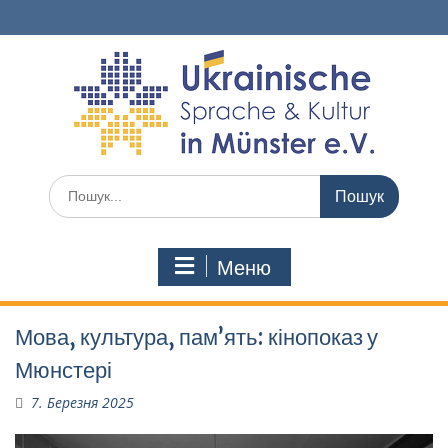
Перейти
до
вмісту
Шукати:
Меню
Мова, культура, пам’ять: кінопоказ у
Мюнстері
7. Березня 2025