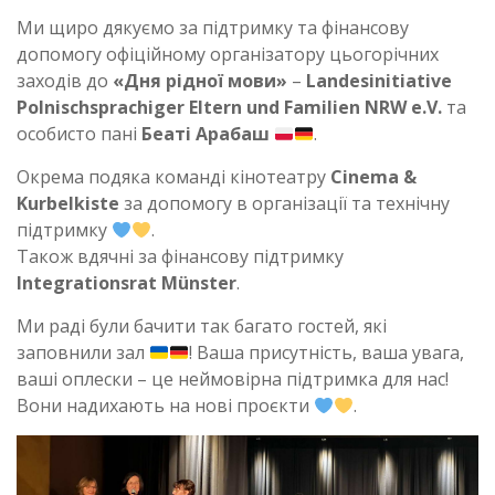
Ми щиро дякуємо за підтримку та фінансову
допомогу офіційному організатору цьогорічних
заходів до
«Дня рідної мови»
–
Landesinitiative
Polnischsprachiger Eltern und Familien NRW e.V.
та
особисто пані
Беаті Арабаш
.
Окрема подяка команді кінотеатру
Cinema &
Kurbelkiste
за допомогу в організації та технічну
підтримку
.
Також вдячні за фінансову підтримку
Integrationsrat Münster
.
Ми раді були бачити так багато гостей, які
заповнили зал
! Ваша присутність, ваша увага,
ваші оплески – це неймовірна підтримка для нас!
Вони надихають на нові проєкти
.