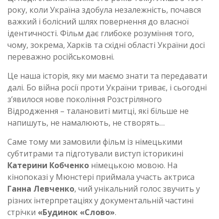
року, коли Україна здобула незалежність, почався
важкий і болісний шлях повернення до власної
ідентичності. Фільм дає глибоке розуміння того,
чому, зокрема, Харків та східні області України досі
переважно російськомовні.
Це наша історія, яку ми маємо знати та передавати
далі. Бо війна росії проти України триває, і сьогодні
з’явилося нове покоління Розстріляного
Відродження – талановиті митці, які більше не
напишуть, не намалюють, не створять…
Саме тому ми замовили фільм із німецькими
субтитрами та підготували виступ історикині
Катерини Кобченко
німецькою мовою. На
кінопоказі у Мюнстері приймала участь актриса
Ганна Левченко
, чий унікальний голос звучить у
різних інтерпретаціях у документальній частині
стрічки
«Будинок «Слово»
.