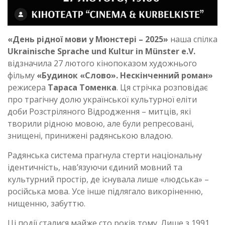
«День рідної мови у Мюнстері – 2025»
наша спілка
Ukrainische Sprache und Kultur in Münster e.V.
відзначила 27 лютого кінопоказом художнього
фільму
«Будинок «Слово». Нескінченний роман»
режисера
Тараса Томенка
. Ця стрічка розповідає
про трагічну долю української культурної еліти
доби Розстріляного Відродження – митців, які
творили рідною мовою, але були репресовані,
знищені, принижені радянською владою.
Радянська система прагнула стерти національну
ідентичність, нав’язуючи єдиний мовний та
культурний простір, де існувала лише «людська» –
російська мова. Усе інше підлягало викоріненню,
нищенню, забуттю.
Ці події сталися майже сто років тому. Лише з 1991